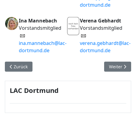
dortmund.de
Ina Mannebach
Verena Gebhardt
Vorstandsmitglied
Vorstandsmitglied
ina.mannebach@lac-
verena.gebhardt@lac-
dortmund.de
dortmund.de
Vorheriger Beitrag: Trainingszeiten
Nächster Bei
Zurück
Weiter
LAC Dortmund