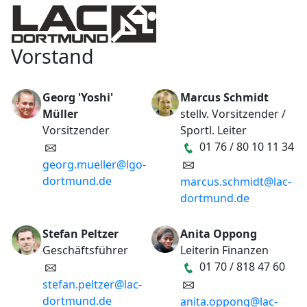
Vorstand
Georg 'Yoshi'
Marcus Schmidt
Müller
stellv. Vorsitzender /
Vorsitzender
Sportl. Leiter
01 76 / 80 10 11 34
georg.mueller@lgo-
dortmund.de
marcus.schmidt@lac-
dortmund.de
Stefan Peltzer
Anita Oppong
Geschäftsführer
Leiterin Finanzen
01 70 / 818 47 60
stefan.peltzer@lac-
dortmund.de
anita.oppong@lac-